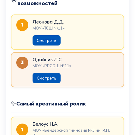
возможностей
Леонова Д.Д.
1
МОУ «ТСШ №11»
Смотреть
Одайник Л.С.
3
МОУ «РРСОШ №11»
Смотреть
✨
Самый креативный ролик
Белоус Н.А.
1
МОУ «Бендерская гимназия №3 им. И.П.