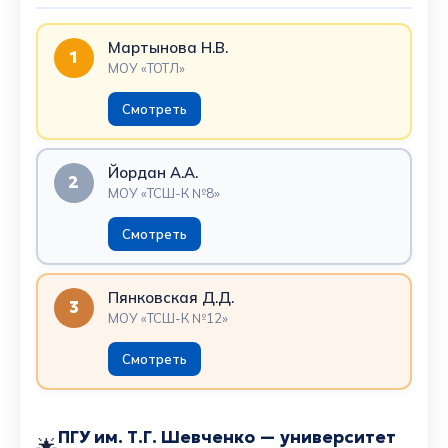
Мартынова Н.В.
1
МОУ «ТОТЛ»
Смотреть
Йордан А.А.
2
МОУ «ТСШ-К №8»
Смотреть
Пянковская Д.Д.
3
МОУ «ТСШ-К №12»
Смотреть
ПГУ им. Т.Г. Шевченко — университет
🌟