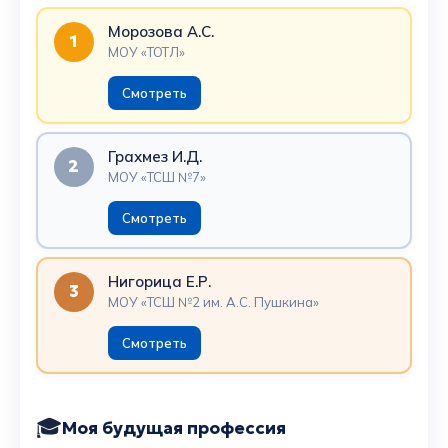
Морозова А.С.
1
МОУ «ТОТЛ»
Смотреть
Грахмез И.Д.
2
МОУ «ТСШ №7»
Смотреть
Нигорица Е.Р.
3
МОУ «ТСШ №2 им. А.С. Пушкина»
Смотреть
🎓
Моя будущая профессия